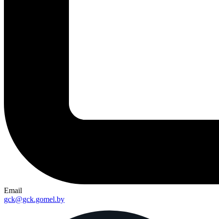
Email
gck@gck.gomel.by