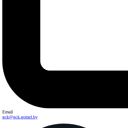
Email
gck@gck.gomel.by