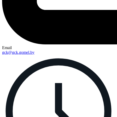
Email
gck@gck.gomel.by